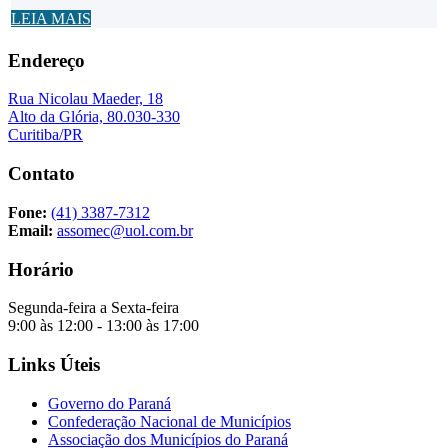
LEIA MAIS
Endereço
Rua Nicolau Maeder, 18
Alto da Glória, 80.030-330
Curitiba/PR
Contato
Fone:
(41) 3387-7312
Email:
assomec@uol.com.br
Horário
Segunda-feira a Sexta-feira
9:00 às 12:00 - 13:00 às 17:00
Links Úteis
Governo do Paraná
Confederação Nacional de Municípios
Associação dos Municípios do Paraná