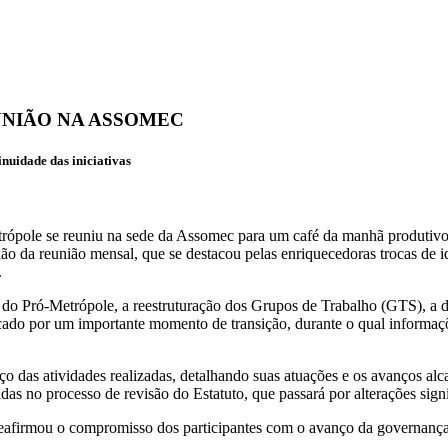
UNIÃO NA ASSOMEC
nuidade das iniciativas
ópole se reuniu na sede da Assomec para um café da manhã produtivo, 
ão da reunião mensal, que se destacou pelas enriquecedoras trocas de i
.
uto do Pró-Metrópole, a reestruturação dos Grupos de Trabalho (GTS), a
ado por um importante momento de transição, durante o qual informaçõe
das atividades realizadas, detalhando suas atuações e os avanços alca
as no processo de revisão do Estatuto, que passará por alterações signi
 reafirmou o compromisso dos participantes com o avanço da governança