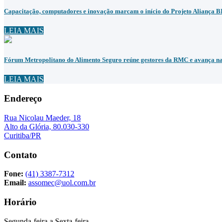
Capacitação, computadores e inovação marcam o início do Projeto Aliança 
LEIA MAIS
Fórum Metropolitano do Alimento Seguro reúne gestores da RMC e avança na 
LEIA MAIS
Endereço
Rua Nicolau Maeder, 18
Alto da Glória, 80.030-330
Curitiba/PR
Contato
Fone:
(41) 3387-7312
Email:
assomec@uol.com.br
Horário
Segunda-feira a Sexta-feira