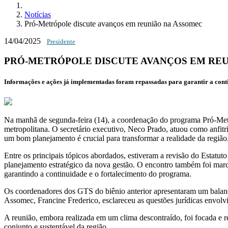
Notícias
Pró-Metrópole discute avanços em reunião na Assomec
14/04/2025
Presidente
PRÓ-METRÓPOLE DISCUTE AVANÇOS EM RE
Informações e ações já implementadas foram repassadas para garantir a conti
Na manhã de segunda-feira (14), a coordenação do programa Pró-Metr
metropolitana. O secretário executivo, Neco Prado, atuou como anfitri
um bom planejamento é crucial para transformar a realidade da região
Entre os principais tópicos abordados, estiveram a revisão do Estat
planejamento estratégico da nova gestão. O encontro também foi marc
garantindo a continuidade e o fortalecimento do programa.
Os coordenadores dos GTS do biênio anterior apresentaram um balanço 
Assomec, Francine Frederico, esclareceu as questões jurídicas envolvid
A reunião, embora realizada em um clima descontraído, foi focada e
conjunto e sustentável da região.