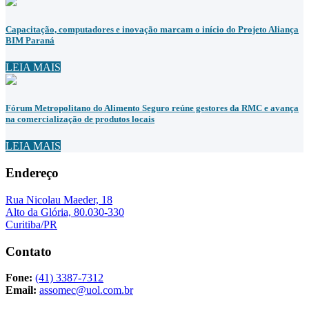
Capacitação, computadores e inovação marcam o início do Projeto Aliança
BIM Paraná
LEIA MAIS
Fórum Metropolitano do Alimento Seguro reúne gestores da RMC e avança
na comercialização de produtos locais
LEIA MAIS
Endereço
Rua Nicolau Maeder, 18
Alto da Glória, 80.030-330
Curitiba/PR
Contato
Fone:
(41) 3387-7312
Email:
assomec@uol.com.br