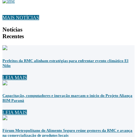
MAIS NOTÍCIAS
Notícias
Recentes
Prefeitos da RMC alinham estratégias para enfrentar evento climático El
Niño
LEIA MAIS
Capacitação, computadores e inovação marcam o início do Projeto Aliança
BIM Paraná
LEIA MAIS
Fórum Metropolitano do Alimento Seguro reúne gestores da RMC e avança
na comercialização de produtos locais