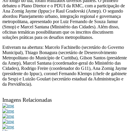
Ao longo do dia, foram realizados diversos painéis. O primeiro
debateu o Plano Diretor e o PDUI da RMC, com a participação de
Ana Zornig Jayme (Ippuc) e Raul Gradovski (Amep). O segundo
abordou Planejamento urbano, integração regional e governança
metropolitana, apresentado por Luiz Fernando de Souza Jamur
(Smop) e Marcel Santana (Ministério das Cidades). Além disso,
oficinas temáticas possibilitaram que os inscritos discutissem
soluções práticas para os desafios metropolitanos.
Estiveram na abertura: Marcelo Fachinello (secretário do Governo
Municipal), Thiago Bonagura (secretário de Desenvolvimento
Metropolitano do Município de Curitiba), Gilson Santos (presidente
da Amep), Marcel Santana (coordenador-geral do Ministério das
Cidades), Rodrigo Freire (coordenador do G11), Ana Zornig Jayme
(presidente do Ippuc), coronel Fernando Klemps (chefe de gabinete
da Sesp) e Luizão Goulart (secretário estadual da Administração e
da Previdência).
Imagens Relacionadas