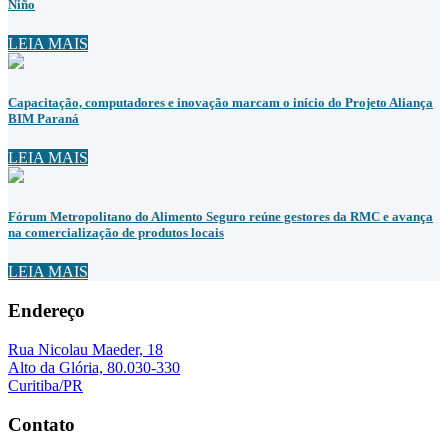
Niño
LEIA MAIS
Capacitação, computadores e inovação marcam o início do Projeto Aliança
BIM Paraná
LEIA MAIS
Fórum Metropolitano do Alimento Seguro reúne gestores da RMC e avança
na comercialização de produtos locais
LEIA MAIS
Endereço
Rua Nicolau Maeder, 18
Alto da Glória, 80.030-330
Curitiba/PR
Contato