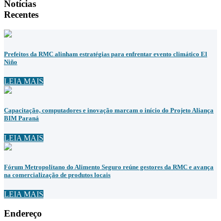
Notícias
Recentes
Prefeitos da RMC alinham estratégias para enfrentar evento climático El
Niño
LEIA MAIS
Capacitação, computadores e inovação marcam o início do Projeto Aliança
BIM Paraná
LEIA MAIS
Fórum Metropolitano do Alimento Seguro reúne gestores da RMC e avança
na comercialização de produtos locais
LEIA MAIS
Endereço