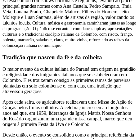
A festa contou com shows nacionais e regionais, levando ao palco
principal grandes nomes como Ana Castela, Pedro Sampaio, Traia
Veia, Lauana Prado, Chapeleto Maluco, Filhos do Homem, Jeito
Moleque e Luan Santana, além de artistas da região, valorizando os
talentos locais.
Cultura, música e gastronomia caminharam juntas ao longo
da programação. O público se encantou com danças típicas, apresentações
culturais e o tradicional cardápio italiano de Colombo, com risoto, frango,
polenta, macarrão, saladas e, claro, muito vinho, reforçando as raízes da
colonização italiana no município.
Tradição que nasceu da fé e da colheita
O maior evento da cultura italiana do Paraná tem origem na gratidão
e religiosidade dos imigrantes italianos que se estabeleceram em
Colombo. Eles trouxeram consigo as primeiras ramas de parreiras
plantadas em solo colombense e, com elas, uma tradição que
atravessou gerações.
Após cada safra, os agricultores realizavam uma Missa de Ação de
Graças pelos frutos colhidos. A celebração cresceu ao longo dos
anos até que, em 1959, lideranças da Igreja Matriz Nossa Senhora
do Rosário organizaram uma grande missa campal, marco que deu
origem à primeira Festa da Uva de Colombo.
Desde então, o evento se consolidou como a principal referência da