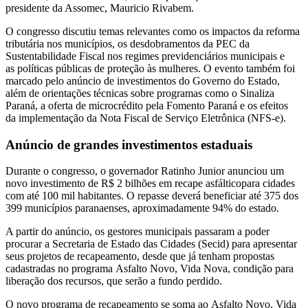
presidente da Assomec,
Mauricio Rivabem
.
O congresso discutiu temas relevantes como os
impactos da reforma
tributária nos municípios
, os
desdobramentos da PEC da
Sustentabilidade Fiscal nos regimes previdenciários municipais
e
as
políticas públicas de proteção às mulheres
. O evento também foi
marcado pelo anúncio de
investimentos do Governo do Estado
,
além de orientações técnicas sobre programas como o
Sinaliza
Paraná
, a
oferta de microcrédito pela Fomento Paraná
e os efeitos
da
implementação da Nota Fiscal de Serviço Eletrônica (NFS-e)
.
Anúncio de grandes investimentos estaduais
Durante o congresso, o governador
Ratinho Junior
anunciou um
novo investimento de
R$ 2 bilhões em recape asfáltico
para cidades
com até 100 mil habitantes. O repasse deverá beneficiar até
375 dos
399 municípios paranaenses
, aproximadamente 94% do estado.
A partir do anúncio, os gestores municipais passaram a poder
procurar a
Secretaria de Estado das Cidades (Secid)
para apresentar
seus projetos de recapeamento, desde que já tenham propostas
cadastradas no programa
Asfalto Novo, Vida Nova
, condição para
liberação dos recursos, que serão a
fundo perdido
.
O novo programa de recapeamento se soma ao
Asfalto Novo, Vida