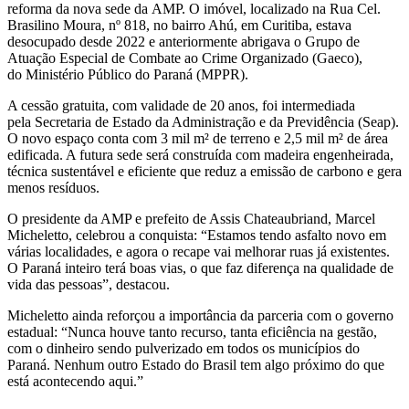
reforma da nova sede da
AMP
. O imóvel, localizado na Rua Cel.
Brasilino Moura, nº 818, no bairro Ahú, em Curitiba, estava
desocupado desde 2022 e anteriormente abrigava o
Grupo de
Atuação Especial de Combate ao Crime Organizado (Gaeco)
,
do
Ministério Público do Paraná (MPPR)
.
A cessão gratuita, com validade de 20 anos, foi intermediada
pela
Secretaria de Estado da Administração e da Previdência (Seap)
.
O novo espaço conta com
3 mil m² de terreno e 2,5 mil m² de área
edificada
. A futura sede será construída com
madeira engenheirada
,
técnica sustentável e eficiente que reduz a emissão de carbono e gera
menos resíduos.
O presidente da AMP e prefeito de Assis Chateaubriand,
Marcel
Micheletto
, celebrou a conquista:
“Estamos tendo asfalto novo em
várias localidades, e agora o recape vai melhorar ruas já existentes.
O Paraná inteiro terá boas vias, o que faz diferença na qualidade de
vida das pessoas”, destacou.
Micheletto ainda reforçou a importância da parceria com o governo
estadual:
“Nunca houve tanto recurso, tanta eficiência na gestão,
com o dinheiro sendo pulverizado em todos os municípios do
Paraná. Nenhum outro Estado do Brasil tem algo próximo do que
está acontecendo aqui.”