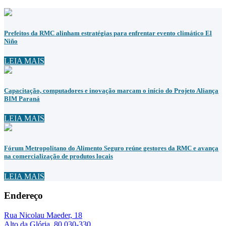
Prefeitos da RMC alinham estratégias para enfrentar evento climático El
Niño
LEIA MAIS
Capacitação, computadores e inovação marcam o início do Projeto Aliança
BIM Paraná
LEIA MAIS
Fórum Metropolitano do Alimento Seguro reúne gestores da RMC e avança
na comercialização de produtos locais
LEIA MAIS
Endereço
Rua Nicolau Maeder, 18
Alto da Glória, 80.030-330