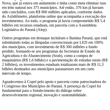
Nova
, que já estava em andamento e tinha como meta eliminar ruas
em leito natural nos 375 municípios. Até então,
376 km já haviam
sido concluídos
, com
R$ 900 milhões aplicados
, conforme dados
do
Asfaltômetro
, plataforma online que acompanha a execução dos
investimentos. Ao todo, o programa já havia comprometido
R$ 5,4
bilhões
em recursos estaduais, em parceria com a
Assembleia
Legislativa do Paraná (Alep)
.
Outros programas em destaque incluíram o
Ilumina Paraná
, que está
substituindo todas as lâmpadas convencionais por LED em 100%
dos municípios, com investimento de
R$ 300 milhões a fundo
perdido
.
Somando-se aos programas da
Secretaria de Estado da
Agricultura e do Abastecimento (Seab)
, como a
compra de
maquinários (R$ 1,6 bilhão)
e a
pavimentação de estradas rurais (R$
2 bilhões)
, os investimentos estaduais totalizaram mais de
R$ 11,3
bilhões
destinados aos municípios paranaenses em um curto
intervalo de tempo.
Agradecemos à
Copel
pelo apoio e parceria como
patrocinadora do
I Congresso dos Municípios do Paraná
. A presença da Copel foi
fundamental para o fortalecimento do diálogo sobre
desenvolvimento regional, inovação e sustentabilidade.