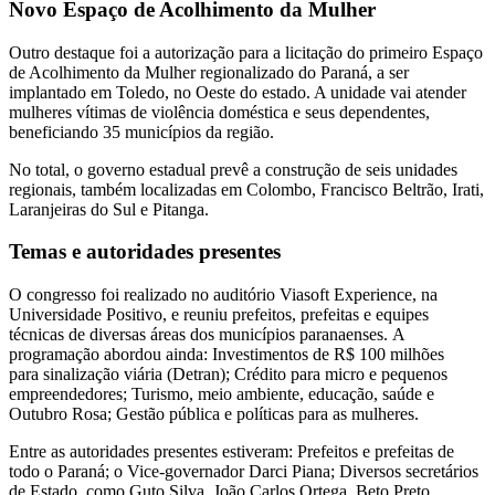
Novo Espaço de Acolhimento da Mulher
Outro destaque foi a autorização para a
licitação do primeiro Espaço
de Acolhimento da Mulher regionalizado
do Paraná, a ser
implantado em
Toledo
, no Oeste do estado. A unidade vai atender
mulheres vítimas de violência doméstica e seus dependentes,
beneficiando
35 municípios da região
.
No total, o governo estadual prevê a construção de
seis unidades
regionais
, também localizadas em
Colombo, Francisco Beltrão, Irati,
Laranjeiras do Sul
e
Pitanga
.
Temas e autoridades presentes
O congresso foi realizado no
auditório Viasoft Experience, na
Universidade Positivo
, e reuniu
prefeitos, prefeitas e equipes
técnicas
de diversas áreas dos municípios paranaenses.
A
programação abordou ainda:
Investimentos de R$ 100 milhões
para
sinalização viária
(Detran);
Crédito para micro e pequenos
empreendedores
;
Turismo, meio ambiente, educação, saúde e
Outubro Rosa
;
Gestão pública e políticas para as mulheres
.
Entre as autoridades presentes estiveram: Prefeitos e prefeitas de
todo o Paraná; o
Vice-governador
Darci Piana
;
Diversos
secretários
de Estado
, como Guto Silva, João Carlos Ortega, Beto Preto,