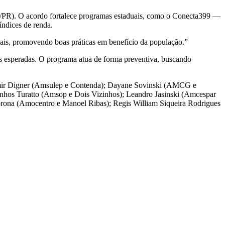
E/PR). O acordo fortalece programas estaduais, como o Conecta399 —
índices de renda.
pais, promovendo boas práticas em benefício da população.”
es esperadas. O programa atua de forma preventiva, buscando
Adamir Digner (Amsulep e Contenda); Dayane Sovinski (AMCG e
nhos Turatto (Amsop e Dois Vizinhos); Leandro Jasinski (Amcespar
 Corona (Amocentro e Manoel Ribas); Regis William Siqueira Rodrigues