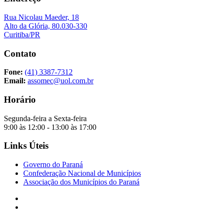
Rua Nicolau Maeder, 18
Alto da Glória, 80.030-330
Curitiba/PR
Contato
Fone:
(41) 3387-7312
Email:
assomec@uol.com.br
Horário
Segunda-feira a Sexta-feira
9:00 às 12:00 - 13:00 às 17:00
Links Úteis
Governo do Paraná
Confederação Nacional de Municípios
Associação dos Municípios do Paraná