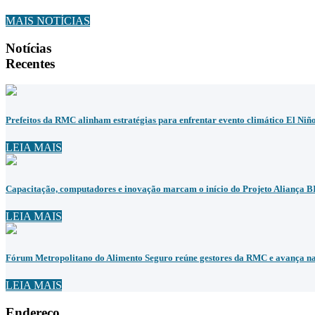
MAIS NOTÍCIAS
Notícias
Recentes
Prefeitos da RMC alinham estratégias para enfrentar evento climático El Niñ
LEIA MAIS
Capacitação, computadores e inovação marcam o início do Projeto Aliança 
LEIA MAIS
Fórum Metropolitano do Alimento Seguro reúne gestores da RMC e avança na 
LEIA MAIS
Endereço