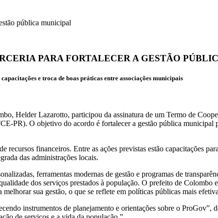
estão pública municipal
RCERIA PARA FORTALECER A GESTÃO PÚBLI
 capacitações e troca de boas práticas entre associações municipais
ombo, Helder Lazarotto, participou da assinatura de um Termo de Coope
E-PR). O objetivo do acordo é fortalecer a gestão pública municipal p
 de recursos financeiros. Entre as ações previstas estão capacitações pa
grada das administrações locais.
onalizadas, ferramentas modernas de gestão e programas de transparência
 qualidade dos serviços prestados à população.
O prefeito de Colombo e
 melhorar sua gestão, o que se reflete em políticas públicas mais efetiv
erecendo instrumentos de planejamento e orientações sobre o ProGov”, d
ção de serviços e a vida da população.”