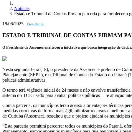
Notícias
Estado e Tribunal de Contas firmam parceria para fortalecer a g
18/08/2025
Presidente
ESTADO E TRIBUNAL DE CONTAS FIRMAM PA
O Presidente da Assomec enalteceu a iniciativa que busca integração de dados,
Nesta segunda-feira (18), o presidente da Assomec e prefeito de Col
Planejamento (SEPL), e o Tribunal de Contas do Estado do Paraná (TC
práticas administrativas.
O termo terá vigência inicial de 24 meses e não envolve transferência
sistema do TCE usado para avaliar políticas públicas — e atuação inte
Com a parceria, os municípios terão acesso a orientações técnicas pers
medidas corretivas de forma mais ágil, otimizar recursos e melhorar a
de Curitiba (Assomec), ressaltou que o projeto ajudará os municípios a
“Esta parceria permitirá percorrer todos os municípios do Paraná, of
Planejamento, vamos apoiar os municípios para que melhorem a presta