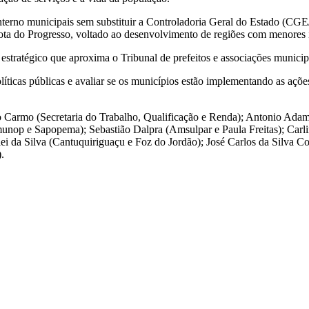
terno municipais sem substituir a Controladoria Geral do Estado (CG
 Rota do Progresso, voltado ao desenvolvimento de regiões com menores 
stratégico que aproxima o Tribunal de prefeitos e associações munici
íticas públicas e avaliar se os municípios estão implementando as açõ
; Do Carmo (Secretaria do Trabalho, Qualificação e Renda); Antonio 
nop e Sapopema); Sebastião Dalpra (Amsulpar e Paula Freitas); Carli
Clei da Silva (Cantuquiriguaçu e Foz do Jordão); José Carlos da Silva
)
.