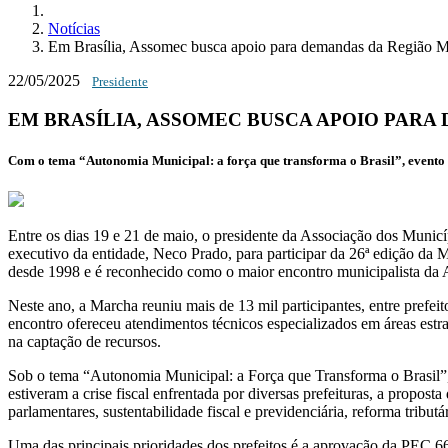
Notícias
Em Brasília, Assomec busca apoio para demandas da Região M
22/05/2025
Presidente
EM BRASÍLIA, ASSOMEC BUSCA APOIO PAR
Com o tema “Autonomia Municipal: a força que transforma o Brasil”, evento 
Entre os dias 19 e 21 de maio, o presidente da Associação dos Municí
executivo da entidade, Neco Prado, para participar da 26ª edição d
desde 1998 e é reconhecido como o maior encontro municipalista da 
Neste ano, a Marcha reuniu mais de 13 mil participantes, entre prefeit
encontro ofereceu atendimentos técnicos especializados em áreas estr
na captação de recursos.
Sob o tema “Autonomia Municipal: a Força que Transforma o Brasil”, a
estiveram a crise fiscal enfrentada por diversas prefeituras, a propos
parlamentares, sustentabilidade fiscal e previdenciária, reforma tri
Uma das principais prioridades dos prefeitos é a aprovação da PEC 6