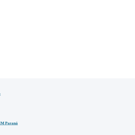
o
BIM Paraná