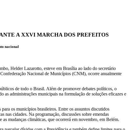
ANTE A XXVI MARCHA DOS PREFEITOS
to nacional
mbo, Helder Lazarotto, esteve em Brasília ao lado do secretário
ela Confederação Nacional de Municípios (CNM), ocorre anualmente
 públicos de todo o Brasil. Além de promover debates políticos, o
ndo as administrações municipais na formulação de soluções eficazes e
ara os municípios brasileiros. Entre os assuntos discutidos
cas nas cidades.
Na programação, discussões sobre emendas
obre as mudanças climáticas, que ocorrerá em novembro, em Belém.
a parcelar dívidas com a Previdência e também define limites para o