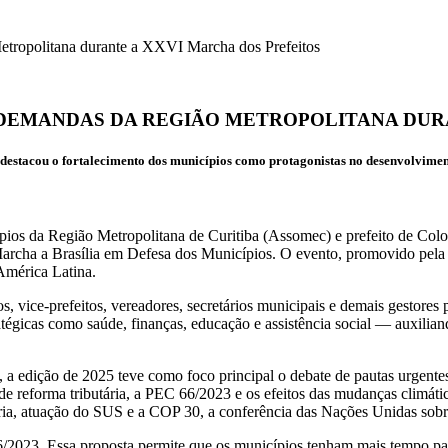
etropolitana durante a XXVI Marcha dos Prefeitos
A DEMANDAS DA REGIÃO METROPOLITANA DUR
destacou o fortalecimento dos municípios como protagonistas no desenvolvimen
pios da Região Metropolitana de Curitiba (Assomec) e prefeito de Colo
a Marcha a Brasília em Defesa dos Municípios. O evento, promovido p
América Latina.
os, vice-prefeitos, vereadores, secretários municipais e demais gestores
atégicas como saúde, finanças, educação e assistência social — auxilia
 edição de 2025 teve como foco principal o debate de pautas urgentes p
ta de reforma tributária, a PEC 66/2023 e os efeitos das mudanças climáti
butária, atuação do SUS e a COP 30, a conferência das Nações Unidas s
6/2023. Essa proposta permite que os municípios tenham mais tempo par