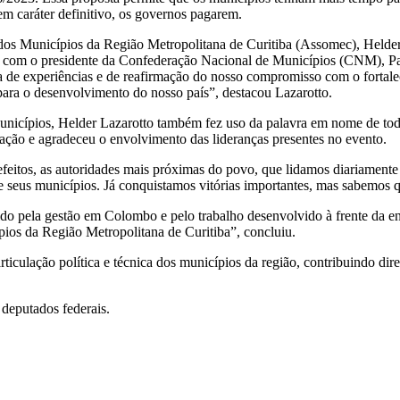
em caráter definitivo, os governos pagarem.
dos Municípios da Região Metropolitana de Curitiba (Assomec), Helder 
rsa com o presidente da Confederação Nacional de Municípios (CNM), P
 de experiências e de reafirmação do nosso compromisso com o fortal
 para o desenvolvimento do nosso país”, destacou Lazarotto.
unicípios, Helder Lazarotto também fez uso da palavra em nome de tod
lação e agradeceu o envolvimento das lideranças presentes no evento.
feitos, as autoridades mais próximas do povo, que lidamos diariamente
 seus municípios. Já conquistamos vitórias importantes, mas sabemos qu
 pela gestão em Colombo e pelo trabalho desenvolvido à frente da enti
pios da Região Metropolitana de Curitiba”, concluiu.
iculação política e técnica dos municípios da região, contribuindo dire
 deputados federais.