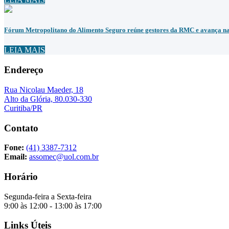
Fórum Metropolitano do Alimento Seguro reúne gestores da RMC e avança na 
LEIA MAIS
Endereço
Rua Nicolau Maeder, 18
Alto da Glória, 80.030-330
Curitiba/PR
Contato
Fone:
(41) 3387-7312
Email:
assomec@uol.com.br
Horário
Segunda-feira a Sexta-feira
9:00 às 12:00 - 13:00 às 17:00
Links Úteis