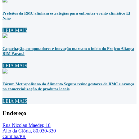
Prefeitos da RMC alinham estratégias para enfrentar evento climático El
Niño
LEIA MAIS
Capacitação, computadores e inovação marcam o início do Projeto Aliança
BIM Paraná
LEIA MAIS
Fórum Metropolitano do Alimento Seguro reúne gestores da RMC e avança
na comercialização de produtos locais
LEIA MAIS
Endereço
Rua Nicolau Maeder, 18
Alto da Glória, 80.030-330
Curitiba/PR