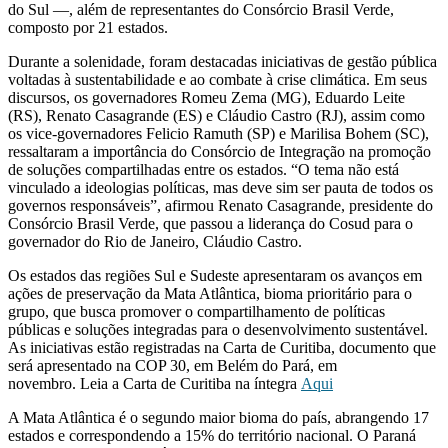
do Sul —, além de representantes do Consórcio Brasil Verde,
composto por 21 estados.
Durante a solenidade, foram destacadas iniciativas de gestão pública
voltadas à sustentabilidade e ao combate à crise climática. Em seus
discursos, os governadores Romeu Zema (MG), Eduardo Leite
(RS), Renato Casagrande (ES) e Cláudio Castro (RJ), assim como
os vice-governadores Felicio Ramuth (SP) e Marilisa Bohem (SC),
ressaltaram a importância do Consórcio de Integração na promoção
de soluções compartilhadas entre os estados. “O tema não está
vinculado a ideologias políticas, mas deve sim ser pauta de todos os
governos responsáveis”, afirmou Renato Casagrande, presidente do
Consórcio Brasil Verde, que passou a liderança do Cosud para o
governador do Rio de Janeiro, Cláudio Castro.
Os estados das regiões Sul e Sudeste apresentaram os avanços em
ações de preservação da Mata Atlântica, bioma prioritário para o
grupo, que busca promover o compartilhamento de políticas
públicas e soluções integradas para o desenvolvimento sustentável.
As iniciativas estão registradas na Carta de Curitiba, documento que
será apresentado na COP 30, em Belém do Pará, em
novembro.
Leia a Carta de Curitiba na íntegra
Aqui
A Mata Atlântica é o segundo maior bioma do país, abrangendo 17
estados e correspondendo a 15% do território nacional. O Paraná