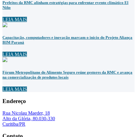
Prefeitos da RMC alinham estratégias para enfrentar evento climático El
Niño
LEIA MAIS
Capacitação, computadores e inovação marcam o início do Projeto Aliança
BIM Paraná
LEIA MAIS
Fórum Metropolitano do Alimento Seguro reúne gestores da RMC e avança
na comercialização de produtos locais
LEIA MAIS
Endereço
Rua Nicolau Maeder, 18
Alto da Glória, 80.030-330
Curitiba/PR
Contato