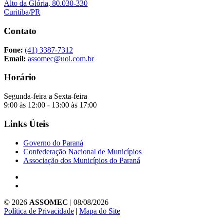
Alto da Glória, 80.030-330
Curitiba/PR
Contato
Fone:
(41) 3387-7312
Email:
assomec@uol.com.br
Horário
Segunda-feira a Sexta-feira
9:00 às 12:00 - 13:00 às 17:00
Links Úteis
Governo do Paraná
Confederação Nacional de Municípios
Associação dos Municípios do Paraná
© 2026
ASSOMEC
| 08/08/2026
Política de Privacidade
|
Mapa do Site