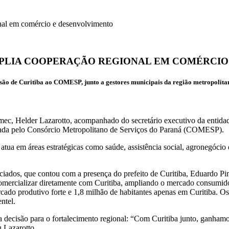
nal em comércio e desenvolvimento
AMPLIA COOPERAÇÃO REGIONAL EM COMÉRCI
são de Curitiba ao COMESP, junto a gestores municipais da região metropolita
omec
,
Helder Lazarotto
, acompanhado do
secretário executivo da entid
ada pelo
Consórcio Metropolitano de Serviços do Paraná (COMESP)
.
atua em áreas estratégicas como saúde, assistência social, agronegócio 
ciados, que contou com a presença do prefeito de Curitiba, Eduardo Pi
omercializar diretamente com Curitiba, ampliando o mercado consumidor
do produtivo forte e 1,8 milhão de habitantes apenas em Curitiba. Os
ntel
.
 decisão para o fortalecimento regional:
“Com Curitiba junto, ganhamos
 Lazarotto.