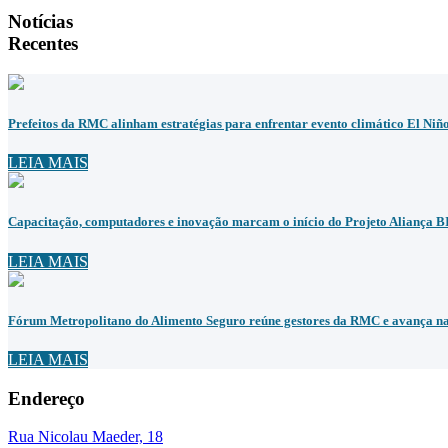
Notícias
Recentes
Prefeitos da RMC alinham estratégias para enfrentar evento climático El Niñ
LEIA MAIS
Capacitação, computadores e inovação marcam o início do Projeto Aliança 
LEIA MAIS
Fórum Metropolitano do Alimento Seguro reúne gestores da RMC e avança na 
LEIA MAIS
Endereço
Rua Nicolau Maeder, 18