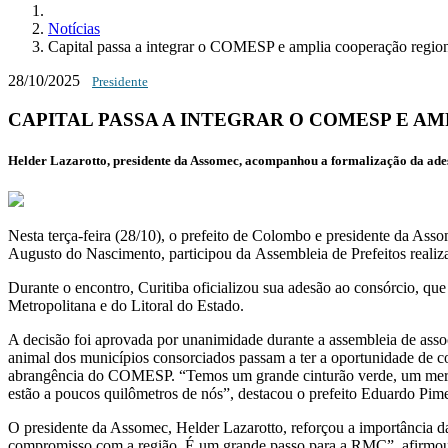
Notícias
Capital passa a integrar o COMESP e amplia cooperação regio
28/10/2025
Presidente
CAPITAL PASSA A INTEGRAR O COMESP E 
Helder Lazarotto, presidente da Assomec, acompanhou a formalização da ade
Nesta terça-feira (
28/10
), o
prefeito de Colombo e presidente da Ass
Augusto do Nascimento
, participou da
Assembleia de Prefeitos
realiz
Durante o encontro, Curitiba oficializou sua adesão ao consórcio, que 
Metropolitana e do Litoral do Estado.
A decisão foi aprovada por unanimidade durante a assembleia de asso
animal dos municípios consorciados passam a ter a oportunidade de c
abrangência do COMESP.
“Temos um grande cinturão verde, um merca
estão a poucos quilômetros de nós”, destacou o prefeito
Eduardo Pime
O presidente da Assomec, Helder Lazarotto, reforçou a importância da
compromisso com a região. É um grande passo para a RMC”, afirmou