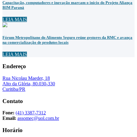
Capacitação, computadores e inovação marcam o início do Projeto Aliança
BIM Paraná
LEIA MAIS
Fórum Metropolitano do Alimento Seguro reúne gestores da RMC e avança
na comercialização de produtos locais
LEIA MAIS
Endereço
Rua Nicolau Maeder, 18
Alto da Glória, 80.030-330
Curitiba/PR
Contato
Fone:
(41) 3387-7312
Email:
assomec@uol.com.br
Horário